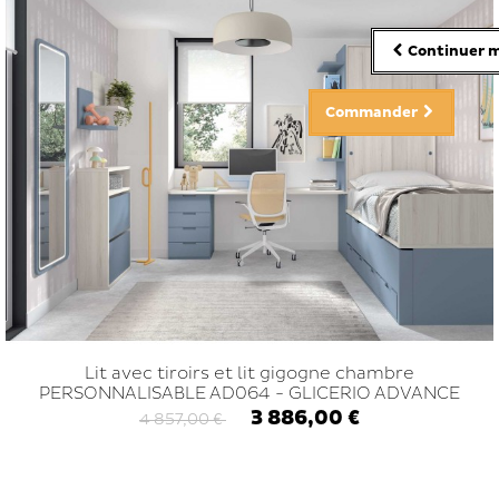
Continuer m
Commander
Lit avec tiroirs et lit gigogne chambre
PERSONNALISABLE AD064 - GLICERIO ADVANCE
3 886,00 €
4 857,00 €