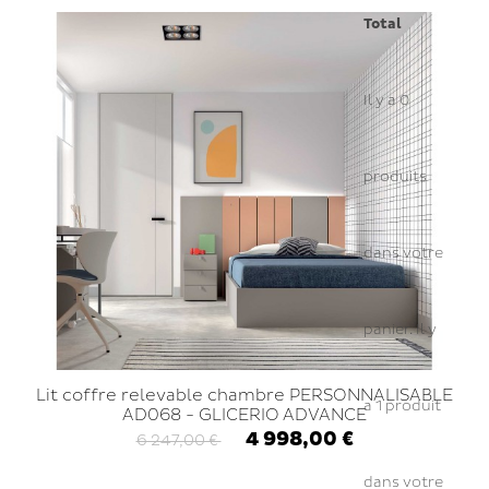
Total
Il y a
0
produits
dans votre
panier.
Il y
Lit coffre relevable chambre PERSONNALISABLE
a 1 produit
AD068 - GLICERIO ADVANCE
4 998,00 €
6 247,00 €
dans votre