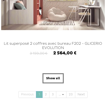
Lit superposé 2 coffres avec bureau F202 - GLICERIO
EVOLUTION
2 564,00 €
3 159,00 €
Show all
Previous
1
2
3
...
23
Next