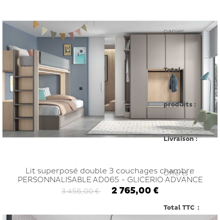
panier.
Total
produits :
Livraison :
Lit superposé double 3 couchages chambre
Offerts !
PERSONNALISABLE AD065 - GLICERIO ADVANCE
2 765,00 €
3 456,00 €
Total TTC :