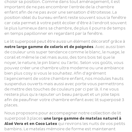
choisir sa position. Comme dans tout aménagement, il est
important de ne pas encombrer l'entrée de la chambre
enfant afin de ne pas avoir une sensation d'étroitesse. La
position idéal du bureau enfant reste souvent sous la fenêtre
car cela permet à votre petit écolier d'être à l'endroit souvent
le plus lumineux dans sa chambre, de plus il pourra de temps
en temps papillonner en regardant par la fenêtre.
Le lit superposé peut être aussi un élément décoratif grâce à
notre large gamme de coloris et de poignées
. Avec aussi bien
de couleur unis super tendance comme le blanc, le nuage, le
corail et même le ciel mais aussi, des tons bois tel que le
noyer, le nature, le pin blanc ou l'artic. Selon vos goûts, vous
pouvez créer une chambre ultra moderne ou une ambiance
bien plus cosy si vous le souhaitez. Afin d'agrément
l'agencement de votre chambre enfant, nos modules hauts
suspendus ouverts mais aussi avec porte vous permettrons
de mettre des touches de couleurs par ci par là. Il ne vous
restera plus qu'a rajouter un beau parquet et un jolie tapis
afin de peaufiner votre chambre enfant avec lit superposé 3
places.
Nous proposons pour accompagner notre collection de lit
superposé 3 places
une large gamme de matelas naturel à
Aloé Vera et en Coco Latex
qui revirons les nuits de vos petits
bambins. Le matelas mémoire de forme est maintenant