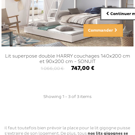
Continuer m
Commander
Lit superpose double HARRY couchages 140x200 cm
et 90x200 cm - SONUIT
747,00 €
1 066,00 €
Showing 1 - 3 of 3 items
Il faut toutefois bien prévoir la place pour le lit gigogne puisse
s'extraire de son logement. De plus, tous
nos lits gigognes se