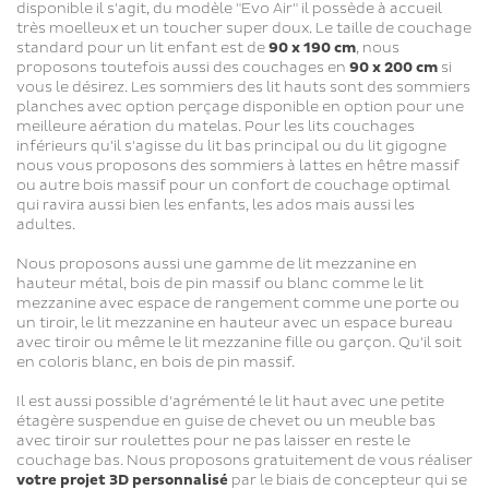
disponible il s'agit, du modèle "Evo Air" il possède à accueil
très moelleux et un toucher super doux. Le taille de couchage
standard pour un lit enfant est de
90 x 190 cm
, nous
proposons toutefois aussi des couchages en
90 x 200 cm
si
vous le désirez. Les sommiers des lit hauts sont des sommiers
planches avec option perçage disponible en option pour une
meilleure aération du matelas. Pour les lits couchages
inférieurs qu'il s'agisse du lit bas principal ou du lit gigogne
nous vous proposons des sommiers à lattes en hêtre massif
ou autre bois massif pour un confort de couchage optimal
qui ravira aussi bien les enfants, les ados mais aussi les
adultes.
Nous proposons aussi une gamme de lit mezzanine en
hauteur métal, bois de pin massif ou blanc comme le lit
mezzanine avec espace de rangement comme une porte ou
un tiroir, le lit mezzanine en hauteur avec un espace bureau
avec tiroir ou même le lit mezzanine fille ou garçon. Qu'il soit
en coloris blanc, en bois de pin massif.
Il est aussi possible d'agrémenté le lit haut avec une petite
étagère suspendue en guise de chevet ou un meuble bas
avec tiroir sur roulettes pour ne pas laisser en reste le
couchage bas. Nous proposons gratuitement de vous réaliser
votre projet 3D personnalisé
par le biais de concepteur qui se