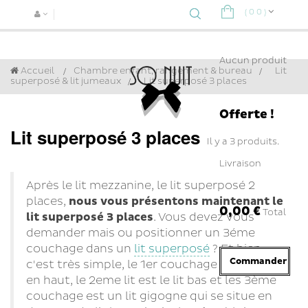
(
0
0
)
Navigat
bascule
Aucun produit
Accueil
Chambre enfant, rangement & bureau
>
Lit
superposé & lit jumeaux
>
Lit superposé 3 places
Offerte !
Lit superposé 3 places
Il y a 3 produits.
Livraison
Après le lit mezzanine, le lit superposé 2
places,
nous vous présentons maintenant le
0,00 €
Total
lit superposé 3 places
. Vous devez vous
demander mais ou positionner un 3éme
couchage dans un
lit superposé
? Et bien,
Commander
c'est très simple, le 1er couchage se trouve
en haut, le 2eme lit est le lit bas et les 3ème
couchage est un lit gigogne qui se situe en