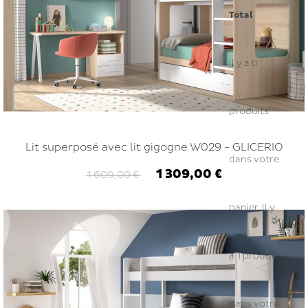
Total
Il y a
0
produits
Lit superposé avec lit gigogne W029 - GLICERIO
dans votre
1 309,00 €
1 609,00 €
panier.
Il y
a 1 produit
dans votre