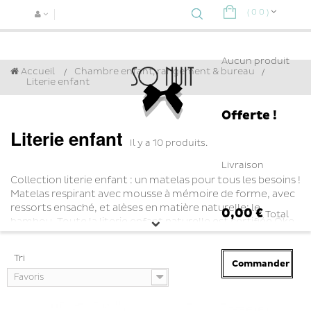
(
0
0
)
Navigat
bascule
Aucun produit
Accueil
Chambre enfant, rangement & bureau
>
Literie enfant
Offerte !
Literie enfant
Il y a 10 produits.
Livraison
Collection literie enfant : un matelas pour tous les besoins !
Matelas respirant avec mousse à mémoire de forme, avec
ressorts ensaché, et alèses en matière naturelle: le
0,00 €
Total
bambou. Toute la literie enfant naturelle est certifiée Öko
Tex. Et retrouvez votre matelas préféré dans un pack avec
alèse.
Tri
Commander
Favoris