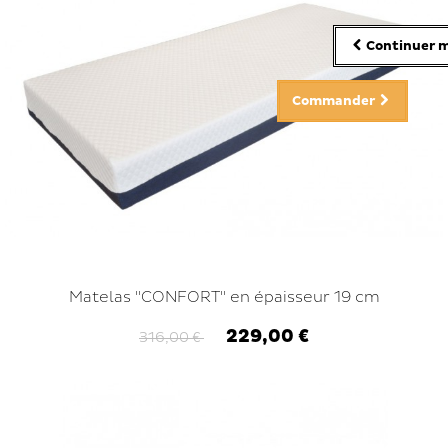
Continuer m
Commander
Matelas "CONFORT" en épaisseur 19 cm
229,00 €
316,00 €