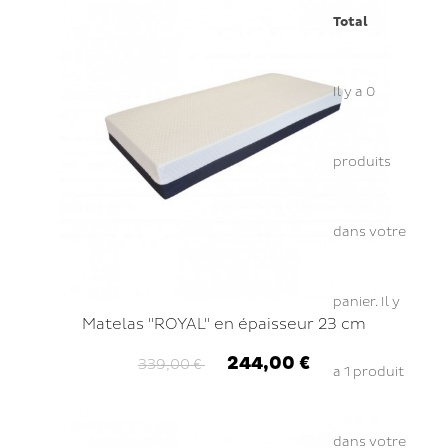
Total
Il y a
0
produits
dans votre
panier.
Il y
Matelas "ROYAL" en épaisseur 23 cm
244,00 €
339,00 €
a 1 produit
dans votre