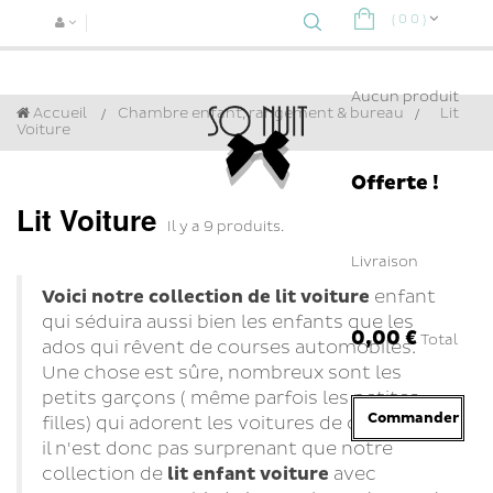
(
0
0
)
Navigat
bascule
Aucun produit
Accueil
Chambre enfant, rangement & bureau
>
Lit
Voiture
Offerte !
Lit Voiture
Il y a 9 produits.
Livraison
Voici notre collection de lit voiture
enfant
qui séduira aussi bien les enfants que les
0,00 €
Total
ados qui rêvent de courses automobiles.
Une chose est sûre, nombreux sont les
petits garçons ( même parfois les petites
Commander
filles) qui adorent les voitures de course,
il n'est donc pas surprenant que notre
collection de
lit enfant voiture
avec