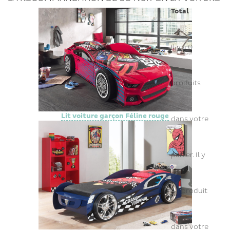
Total
Il y a
0
produits
Lit voiture garçon Féline rouge
dans votre
panier.
Il y
a 1 produit
dans votre