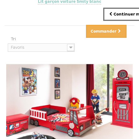
Lit garçon voiture Smily blanc
Continuer m
Commander
Tri
Favoris