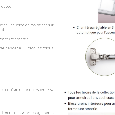
rrupteur
ué et 1 équerre de maintient sur
upteur
ermeture amortie
 penderie + 1 bloc 2 tiroirs à
 et coté armoire L 405 cm P 57
s, dimensions & aménagements