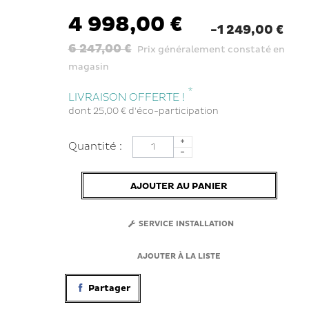
4 998,00 €
-1 249,00 €
6 247,00 €
Prix généralement constaté en
magasin
*
LIVRAISON OFFERTE !
dont
25,00 €
d'éco-participation
Quantité :
AJOUTER AU PANIER
SERVICE INSTALLATION
AJOUTER À LA LISTE
Partager