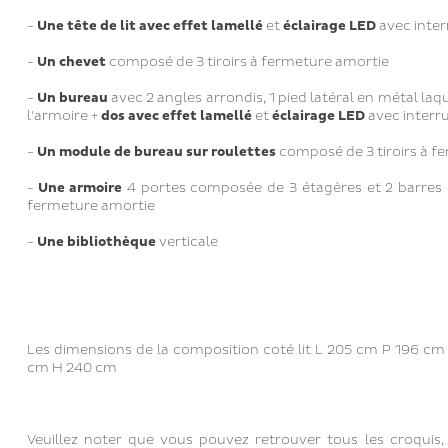
-
Une
tête de lit
avec effet lamellé
et
éclairage LED
avec inte
-
Un chevet
composé de 3 tiroirs à fermeture amortie
-
Un bureau
avec 2 angles arrondis, 1 pied latéral en métal laq
l'armoire +
dos avec effet lamellé
et
éclairage LED
avec interr
-
Un module de bureau sur roulettes
composé de 3 tiroirs à f
-
Une armoire
4 portes composée de 3 étagères et 2 barres de
fermeture amortie
-
Une bibliothèque
verticale
Les dimensions de la composition coté lit L 205 cm P 196 cm
cm H 240 cm
Veuillez noter que vous pouvez retrouver tous les croqui