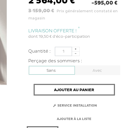
2 564,00 €
-595,00 €
3 159,00 €
Prix généralement constaté en
magasin
*
LIVRAISON OFFERTE !
dont
19,50 €
d'éco-participation
Quantité :
Perçage des sommiers :
Sans
Avec
AJOUTER AU PANIER
SERVICE INSTALLATION
AJOUTER À LA LISTE