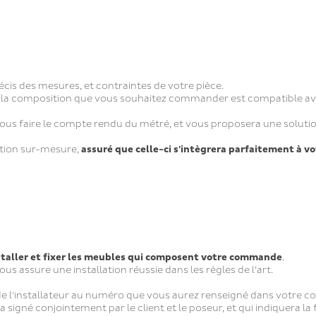
écis des mesures, et contraintes de votre pièce.
 la composition que vous souhaitez commander est compatible avec
vous faire le compte rendu du métré, et vous proposera une solutio
ition sur-mesure,
assuré que celle-ci s'intègrera parfaitement à vo
staller et fixer les meubles qui composent votre commande
.
us assure une installation réussie dans les règles de l’art.
el de l'installateur au numéro que vous aurez renseigné dans votre c
ra signé conjointement par le client et le poseur, et qui indiquera la 