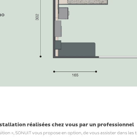
nstallation réalisées chez vous par un professionnel
n », SONUIT vous propose en option, de vous assister dans les tâc