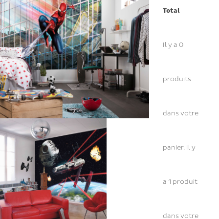
Total
Il y a
0
produits
dans votre
panier.
Il y
a 1 produit
dans votre