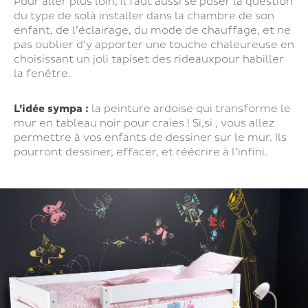
Pour aller plus loin, il faut aussi se poser la question
du type de solà installer dans la chambre de son
enfant, de l’éclairage, du mode de chauffage, et ne
pas oublier d’y apporter une touche chaleureuse en
choisissant un joli tapiset des rideauxpour habiller
la fenêtre.
L’idée sympa :
la peinture ardoise qui transforme le
mur en tableau noir pour craies ! Si,si , vous allez
permettre à vos enfants de dessiner sur le mur. Ils
pourront dessiner, effacer, et réécrire à l’infini.