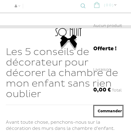
(
0
0
)
Navigat
bascule
Aucun produit
Offerte !
Les 5 conseils de
décorateur pour
décorer la chambre de
Livraison
mon enfant sans rien
0,00 €
Total
oublier
Commander
Avant toute chose, penchons-nous sur la
décoration des murs dans la chambre d’enfant.