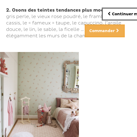
2. Osons des teintes tendances plus modernes
, le
Continuer m
gris perle, le vieux rose poudré, le framboise, le
cassis, le « fameux » taupe, le capuccino, l’argile
douce, le lin, le sable, la ficelle … pour habiller
Commander
élégamment les murs de la chambre.