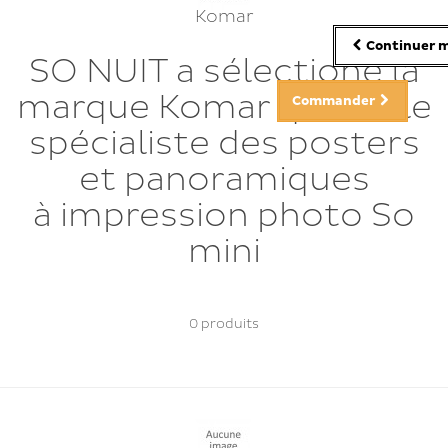
Komar
Continuer m
SO NUIT a sélectioné la
marque Komar qui est le
Commander
spécialiste des posters
et panoramiques
à impression photo So
mini
0 produits