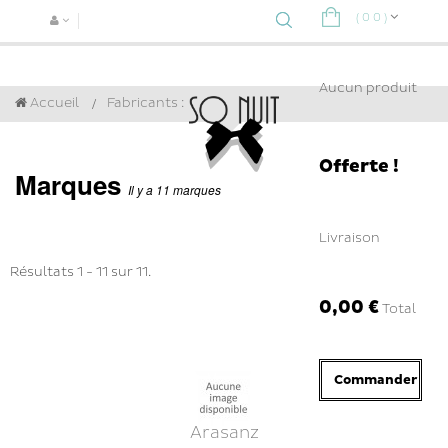
(
0
0
)
Navigat
bascule
Aucun produit
Accueil
Fabricants :
Offerte !
Marques
Il y a 11 marques
Livraison
Résultats 1 - 11 sur 11.
0,00 €
Total
Commander
Arasanz