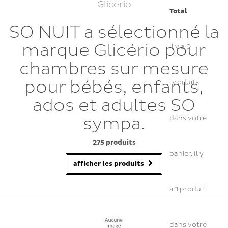
Glicerio
Total
SO NUIT a sélectionné la
marque Glicério pour
Il y a
0
chambres sur mesure
pour bébés, enfants,
produits
ados et adultes SO
sympa.
dans votre
275 produits
panier.
Il y
afficher les produits
a 1 produit
dans votre