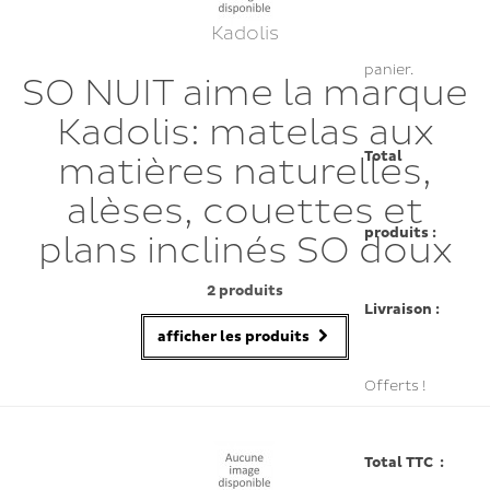
Kadolis
panier.
SO NUIT aime la marque
Kadolis: matelas aux
Total
matières naturelles,
alèses, couettes et
produits :
plans inclinés SO doux
2 produits
Livraison :
afficher les produits
Offerts !
Total TTC :