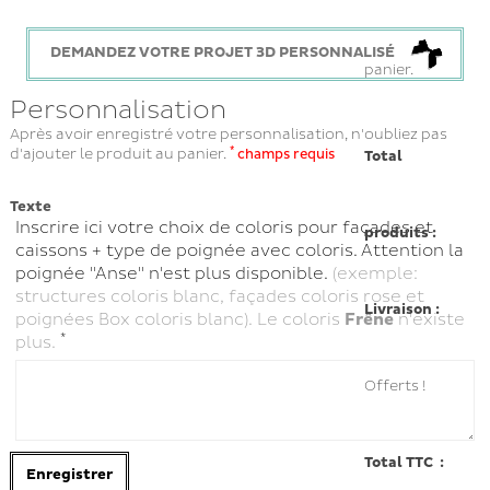
DEMANDEZ VOTRE PROJET 3D PERSONNALISÉ
panier.
Personnalisation
Après avoir enregistré votre personnalisation, n'oubliez pas
*
d'ajouter le produit au panier.
champs requis
Total
Texte
Inscrire ici votre choix de coloris pour façades et
produits :
caissons + type de poignée avec coloris. Attention la
poignée "Anse" n'est plus disponible.
(exemple:
structures coloris blanc, façades coloris rose et
Livraison :
poignées Box coloris blanc). Le coloris
Frêne
n'existe
*
plus.
Offerts !
Total TTC :
Enregistrer