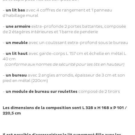
-
un lit bas
avec 4 coffres de rangement et 1 panneau
d'habillage mural
-
une armoire
extra-profonde 2 portes battantes, composée
de 2 étagères intérieures et 1 barre de penderie
-
un meuble
avec un coulissant extra-profond sous le bureau
-
un lit haut
avec garde-corps L 157 cm et échelle en métal L
40 cm
(conforme aux normes de sécurité pour les lits en hauteur)
-
un bureau
avec 2 angles arrondis, épaisseur de 3 cm et son
pied en métal (220cm)
-
un module de bureau sur roulettes
composé de 2 tiroirs
Les dimensions de la composition sont L 328 x H 168 x P 101 /
220,5 cm
Il est possible d'accessoiriser le lit superposé fille avec les