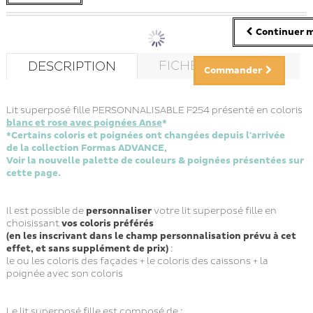
Continuer m
FICHE TECHNIQUE
DESCRIPTION
Commander
Lit superposé fille PERSONNALISABLE F254 présenté en coloris
blanc et rose avec poignées Anse
*
*Certains coloris et poignées ont changées depuis l'arrivée
de la collection Formas ADVANCE,
Voir la nouvelle palette de couleurs & poignées présentées sur
cette page.
Il est possible de
personnaliser
votre lit superposé fille en
choisissant
vos coloris préférés
(en les inscrivant dans le champ personnalisation prévu à cet
effet, et sans supplément de prix)
:
le ou les coloris des façades + le coloris des caissons + la
poignée avec son coloris
Le lit superposé fille est composé de :