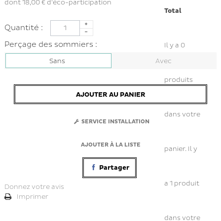
dont
18,00 €
d'éco-participation
Total
Quantité :
Perçage des sommiers :
Il y a
0
Sans
Avec
produits
AJOUTER AU PANIER
dans votre
SERVICE INSTALLATION
AJOUTER À LA LISTE
panier.
Il y
Partager
a 1 produit
Donnez votre avis
Imprimer
dans votre