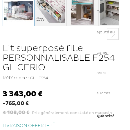
Produit
ajouté au
Lit superposé fille
panier
PERSONNALISABLE F254 -
GLICERIO
avec
Référence :
GLI-F254
3 343,00 €
succès
-765,00 €
4 108,00 €
Prix généralement constaté en magasin
Quantité
*
LIVRAISON OFFERTE !