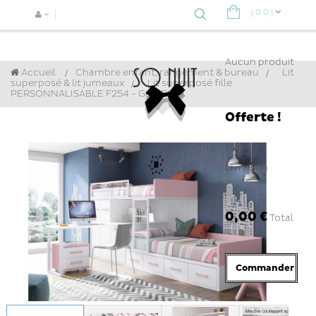
(
0
0
)
Navigat
bascule
Aucun produit
Accueil
Chambre enfant, rangement & bureau
>
Lit
superposé & lit jumeaux
>
Lit superposé fille
PERSONNALISABLE F254 - GLICERIO
Offerte !
Livraison
0,00 €
Total
Commander