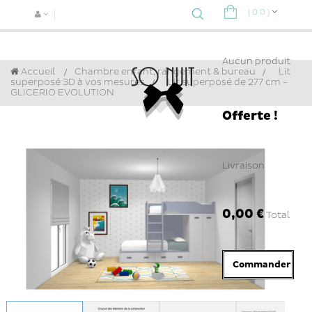
(
0
0
)
Navigat
bascule
Aucun produit
Accueil
Chambre enfant, rangement & bureau
>
Lit
superposé 3D à vos mesures
>
Lit superposé de 277 cm -
GLICERIO EVOLUTION
Offerte !
Livraison
0,00 €
Total
Commander