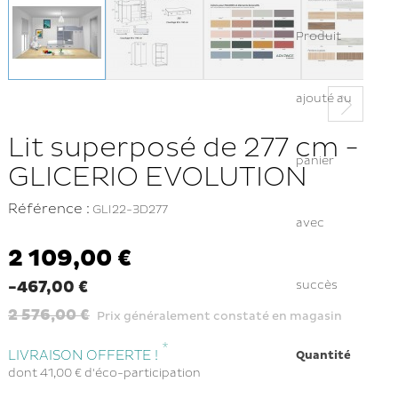
Produit
ajouté au
Lit superposé de 277 cm -
panier
GLICERIO EVOLUTION
Référence :
GLI22-3D277
avec
2 109,00 €
-467,00 €
succès
2 576,00 €
Prix généralement constaté en magasin
*
LIVRAISON OFFERTE !
Quantité
dont
41,00 €
d'éco-participation