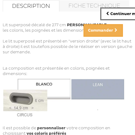
FICHE TECHNIQUE
DESCRIPTION
Continuer m
Lit superposé décalé de 277 cm
PERSONNALISABLE
sur
les coloris, les poignées et les dimensions.
Commander
Le lit superposé est présenté en "version droite" (avec le lit haut
à droite) il est toutefois possible de le réaliser en version gauche
sur demande.
La composition est présentée en coloris, poignées et
dimensions:
Il est possible de
personnaliser
votre composition en
choisissant
vos coloris préférés