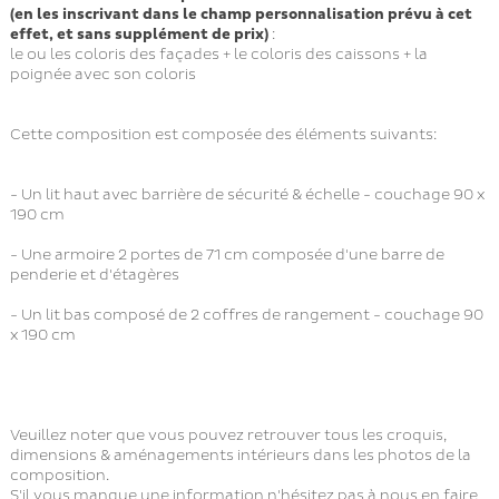
(en les inscrivant dans le champ personnalisation prévu à cet
effet, et sans supplément de prix)
:
le ou les coloris des façades + le coloris des caissons + la
poignée avec son coloris
Cette composition est composée des éléments suivants:
- Un lit haut avec barrière de sécurité & échelle - couchage 90 x
190 cm
- Une armoire 2 portes de 71 cm composée d'une barre de
penderie et d'étagères
- Un lit bas composé de 2 coffres de rangement - couchage 90
x 190 cm
Veuillez noter que vous pouvez retrouver tous les croquis,
dimensions & aménagements intérieurs dans les photos de la
composition.
S'il vous manque une information n'hésitez pas à nous en faire