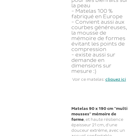
pour ses bienfaits sur
la peau
- Matelas 100 %
fabriqué en Europe
- Convient aussi aux
courbes généreuses,
la mousse de
mémoire de formes
évitant les points de
compression
- existe aussi sur
demande en
dimensions sur
mesure :)
Voir ce matelas:
cliquez ici
Matelas 90 x 190 cm "multi
mousses" mémoire de
forme
, et haute résilience
épaisseur 21 cm, d'une
douceur extrème, avec un