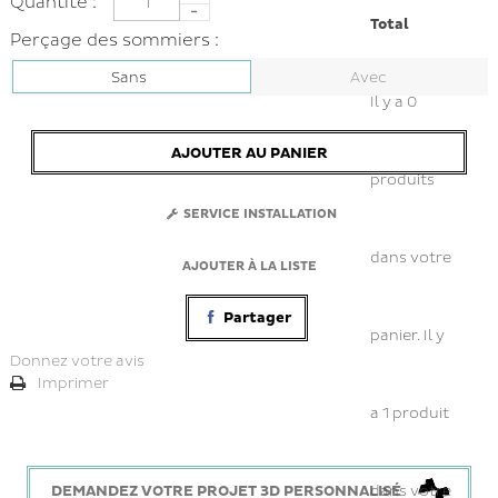
Quantité :
Total
Perçage des sommiers :
Sans
Avec
Il y a
0
AJOUTER AU PANIER
produits
SERVICE INSTALLATION
dans votre
AJOUTER À LA LISTE
Partager
panier.
Il y
Donnez votre avis
Imprimer
a 1 produit
dans votre
DEMANDEZ VOTRE PROJET 3D PERSONNALISÉ