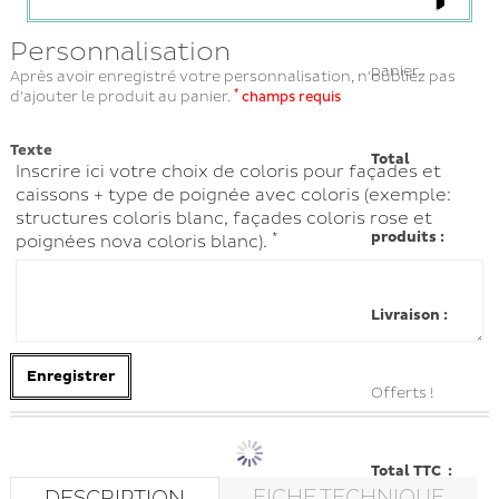
Personnalisation
panier.
Après avoir enregistré votre personnalisation, n'oubliez pas
*
d'ajouter le produit au panier.
champs requis
Texte
Total
Inscrire ici votre choix de coloris pour façades et
caissons + type de poignée avec coloris (exemple:
structures coloris blanc, façades coloris rose et
produits :
*
poignées nova coloris blanc).
Livraison :
Enregistrer
Offerts !
Total TTC :
FICHE TECHNIQUE
DESCRIPTION