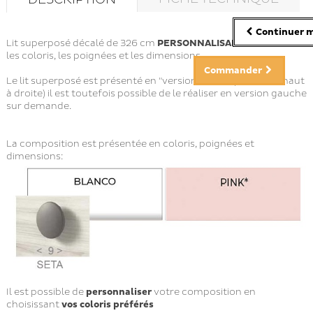
Continuer m
Lit superposé décalé de 326 cm
PERSONNALISABLE
sur
les coloris, les poignées et les dimensions.
Commander
Le lit superposé est présenté en "version droite" (avec le lit haut
à droite) il est toutefois possible de le réaliser en version gauche
sur demande.
La composition est présentée en coloris, poignées et
dimensions:
Il est possible de
personnaliser
votre composition en
choisissant
vos coloris préférés