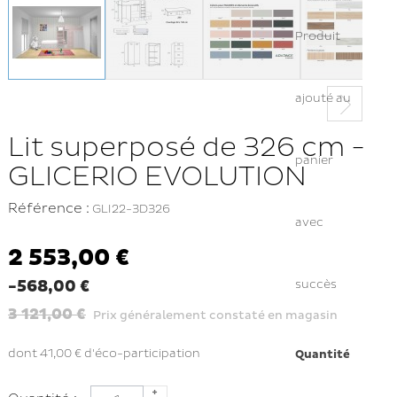
Produit
ajouté au
Lit superposé de 326 cm -
panier
GLICERIO EVOLUTION
Référence :
GLI22-3D326
avec
2 553,00 €
-568,00 €
succès
3 121,00 €
Prix généralement constaté en magasin
dont
41,00 €
d'éco-participation
Quantité