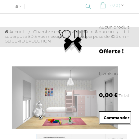
(
0
0
)
Navigat
bascule
Aucun produit
Accueil
Chambre enfant, rangement & bureau
>
Lit
superposé 3D à vos mesures
>
Lit superposé de 326 cm -
GLICERIO EVOLUTION
Offerte !
Livraison
0,00 €
Total
Commander