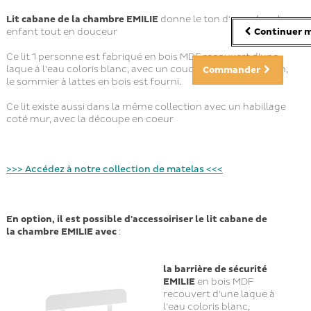
Lit cabane de la chambre EMILIE
donne le ton d'une chambre
Continuer m
enfant tout en douceur
Ce lit 1 personne est fabriqué en bois MDF recouvert d'une
laque à l'eau coloris blanc, avec un couchage en 90x200 cm,
Commander
le sommier à lattes en bois est fourni.
Ce lit existe aussi dans la même collection avec un habillage
coté mur, avec la découpe en coeur
>>> Accédez à notre collection de matelas <<<
En option, il est possible d'accessoiriser le lit
cabane
de
la
chambre
EMILIE avec
:
la barrière de sécurité
EMILIE
en bois MDF
recouvert d'une laque à
l'eau coloris blanc,