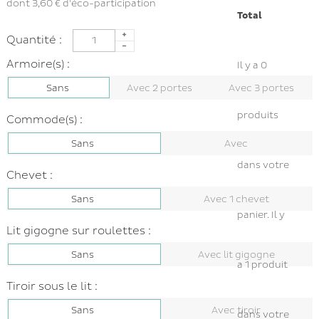
dont
3,60 €
d'éco-participation
Total
Quantité :
Armoire(s) :
Il y a
0
Sans
Avec 2 portes
Avec 3 portes
produits
Commode(s) :
Sans
Avec
dans votre
Chevet :
Sans
Avec 1 chevet
panier.
Il y
Lit gigogne sur roulettes :
Sans
Avec lit gigogne
a 1 produit
Tiroir sous le lit :
Sans
Avec tiroir
dans votre