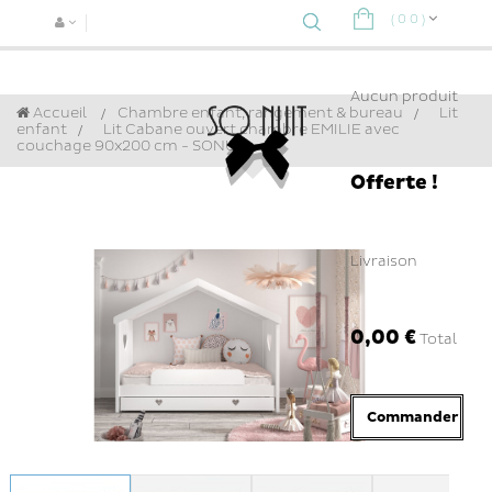
(
0
0
)
Navigat
bascule
Aucun produit
Accueil
Chambre enfant, rangement & bureau
>
Lit
enfant
>
Lit Cabane ouvert chambre EMILIE avec
couchage 90x200 cm - SONUIT
Offerte !
Livraison
0,00 €
Total
Commander