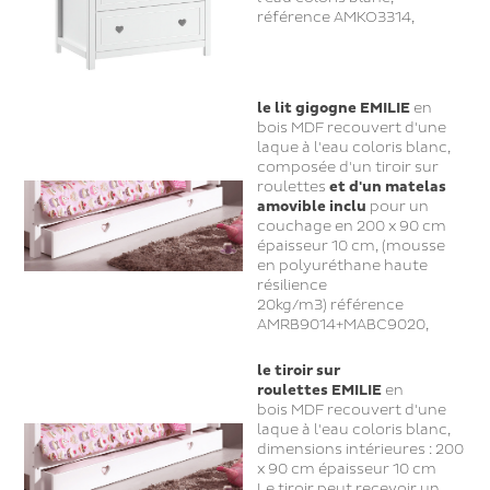
référence AMKO3314,
le lit gigogne EMILIE
en
bois MDF recouvert d'une
laque à l'eau coloris blanc,
composée d'un tiroir sur
roulettes
et d'un matelas
amovible inclu
pour un
couchage en 200 x 90 cm
épaisseur 10 cm, (mousse
en polyuréthane haute
résilience
20kg/m3) référence
AMRB9014+MABC9020,
le tiroir sur
roulettes EMILIE
en
bois MDF recouvert d'une
laque à l'eau coloris blanc,
dimensions intérieures : 200
x 90 cm épaisseur 10 cm
Le tiroir peut recevoir un