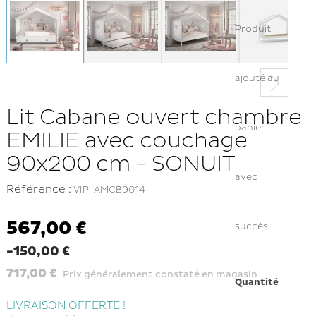
Produit
ajouté au
Lit Cabane ouvert chambre
panier
EMILIE avec couchage
90x200 cm - SONUIT
avec
Référence :
VIP-AMCB9014
567,00 €
succès
-150,00 €
717,00 €
Prix généralement constaté en magasin
Quantité
LIVRAISON OFFERTE !