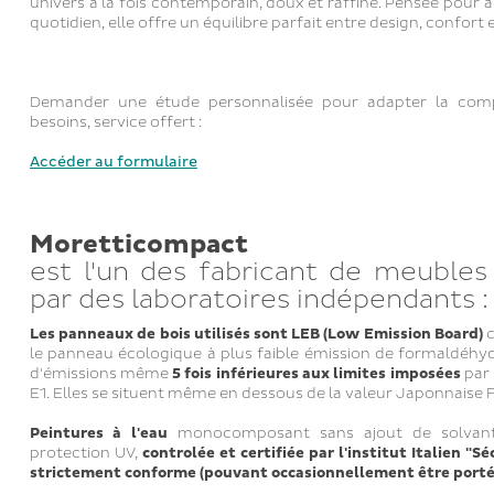
univers à la fois contemporain, doux et raffiné. Pensée pour
quotidien, elle offre un équilibre parfait entre design, confort 
Demander une étude personnalisée pour adapter la comp
besoins, service offert :
Accéder au formulaire
Moretticompact
est l'un des fabricant de meubles 
par des laboratoires indépendants :
Les panneaux de bois utilisés sont LEB (Low Emission Board)
c
le panneau écologique à plus faible émission de formaldéhy
d'émissions même
5 fois inférieures aux limites imposées
par 
E1. Elles se situent même en dessous de la valeur Japonnaise F
Peintures à l'eau
monocomposant sans ajout de solvant
protection UV,
controlée et certifiée par l'institut Italien "
strictement conforme (pouvant occasionnellement être porté 