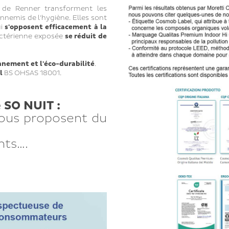
e de Renner transforment les
nnemis de l'hygiène. Elles sont
ui
s'opposent efficacement à la
actérienne exposée
se réduit de
nnement et l'éco-durabilité
.
l
BS OHSAS 18001.
SO NUIT :
ous proposent du
nts….