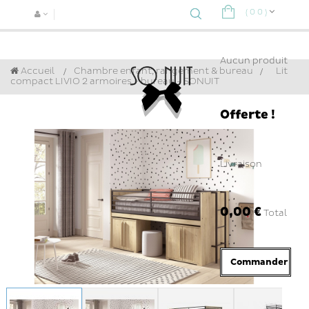
(
0
0
)
Navigat
bascule
Aucun produit
Accueil
Chambre enfant, rangement & bureau
>
Lit
compact LIVIO 2 armoires + bureau - SONUIT
Offerte !
Livraison
0,00 €
Total
Commander