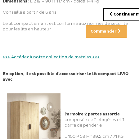
Dimensions
: L 219 P 98 H 117 cm / poids 144 kg
Conseillé à partir de 6 ans
Continuer m
Le lit compact enfant est conforme aux normes de sécurité
pour les lits en hauteur
Commander
>>> Accédez à notre collection de matelas <<<
En option, il est possible d'accessoiriser le lit compact LIVIO
avec
:
l'armoire 2 portes assortie
composée de 2 étagères et 1
barre de penderie
L 100 P 59 H 199.2 cm / 71 KG