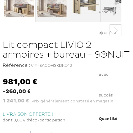
Produit
ajouté au
Lit compact LIVIO 2
armoires + bureau - SONUIT
panier
Référence :
VIP-SACOHSKDKD12
avec
981,00 €
-260,00 €
succès
1 241,00 €
Prix généralement constaté en magasin
LIVRAISON OFFERTE !
Quantité
dont
8,00 €
d'éco-participation