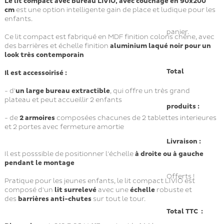
Le lit compact avec bureau LIVIO, avec couchage en 90x200
cm
est une option intelligente gain de place et ludique pour les
enfants.
panier.
Ce lit compact est fabriqué en MDF finition coloris chêne, avec
des barrières et échelle finition
aluminium laqué noir pour un
look très contemporain
Total
Il est accessoirisé :
- d'
un large bureau extractible
, qui offre un très grand
plateau et peut accueillir 2 enfants
produits :
- de
2 armoires
composées chacunes de 2 tablettes interieures
et 2 portes avec fermeture amortie
Livraison :
Il est posssible de positionner l'échelle
à droite ou à gauche
pendant le montage
Offerts !
Pratique pour les jeunes enfants, le lit compact LIVIO est
composé d'un
lit surrelevé
avec une
échelle
robuste et
des
barrières anti-chutes
sur tout le tour.
Total TTC :