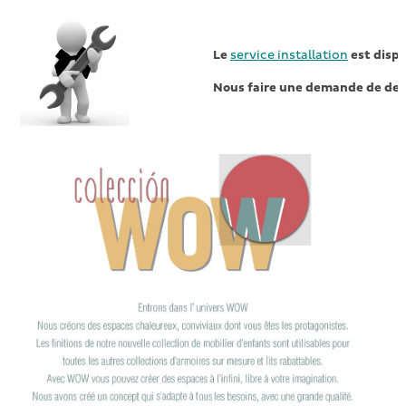
Le
service installation
est dispo
Nous faire une demande de dev