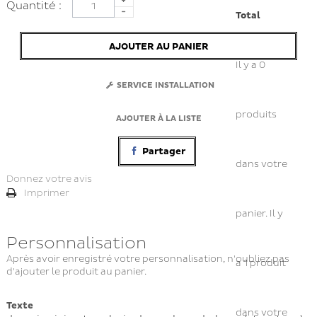
Quantité :
Total
AJOUTER AU PANIER
Il y a
0
SERVICE INSTALLATION
produits
AJOUTER À LA LISTE
Partager
dans votre
Donnez votre avis
Imprimer
panier.
Il y
Personnalisation
Après avoir enregistré votre personnalisation, n'oubliez pas
a 1 produit
d'ajouter le produit au panier.
Texte
dans votre