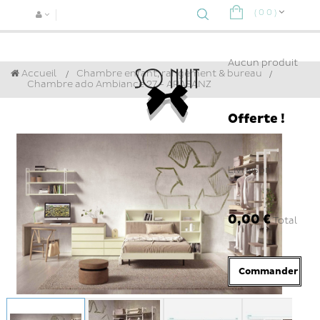
(
0
0
)
Navigat
bascule
Aucun produit
Accueil
Chambre enfant, rangement & bureau
>
Chambre ado Ambiance 27 - ARASANZ
Offerte !
Livraison
0,00 €
Total
Commander