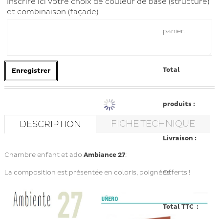
Inscrire ici votre choix de couleur de base (structure)
et combinaison (façade)
panier.
Total
Enregistrer
produits :
FICHE TECHNIQUE
DESCRIPTION
Livraison :
Chambre enfant et ado
Ambiance 27
:
Offerts !
La composition est présentée en coloris, poignées:
Total TTC :