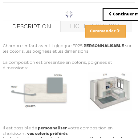
Continuer m
FICHE TECHNIQUE
DESCRIPTION
Commander
Chambre enfant avec lit gigogne F025
PERSONNALISABLE
sur
les coloris, les poignées et les dimensions.
La composition est présentée en coloris, poignées et
dimensions:
Il est possible de
personnaliser
votre composition en
choisissant
vos coloris préférés