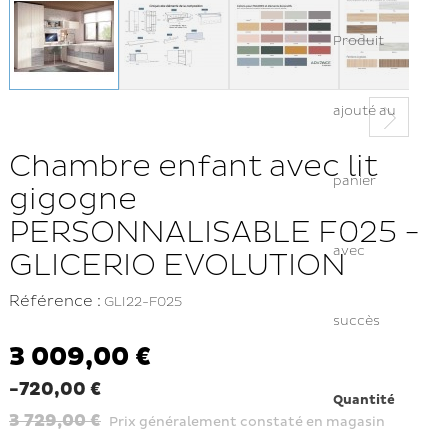
Produit
ajouté au
Chambre enfant avec lit
panier
gigogne
PERSONNALISABLE F025 -
avec
GLICERIO EVOLUTION
Référence :
GLI22-F025
succès
3 009,00 €
-720,00 €
Quantité
3 729,00 €
Prix généralement constaté en magasin