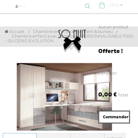
(
0
0
)
Navigat
bascule
Aucun produit
Accueil
Chambre enfant, rangement & bureau
>
Chambre enfant avec lit gigogne PERSONNALISABLE F025
- GLICERIO EVOLUTION
Offerte !
Livraison
0,00 €
Total
Commander