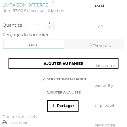
*
LIVRAISON OFFERTE !
Total
dont
33,00 €
d'éco-participation
Quantité :
Il y a
0
Perçage du sommier :
Sans
Avec
produits
AJOUTER AU PANIER
dans votre
SERVICE INSTALLATION
panier.
Il y
AJOUTER À LA LISTE
a 1 produit
Partager
Donnez votre avis
Imprimer
dans votre