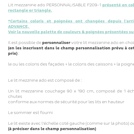
Lit mezzanine ado PERSONNALISABLE F209-1
présenté en col
rectangle er triangle.
*Certains coloris et poignées ont changées depuis l'arr
ADVANCE,
Voir la nouvelle palette de couleurs & poignées présentées su
Il est possible de
personnaliser
votre lit mezzanine ado en cho
(en les inscrivant dans le champ personnalisation prévu à ce
prix)
:
le ou les coloris des façades + le coloris des caissons + la poig
Le lit mezznine ado est composé de :
Un lit mezzanine couchage 90 x 190 cm, composé de 1 échel
chutes
conforme aux normes de sécurité pour les lits en hauteur
Le sommier est fourni
Le lit existe avec l’échelle coté gauche (comme sur la photo) ou
(à préciser dans le champ personnalisation)