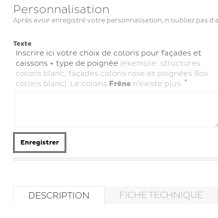
Personnalisation
Après avoir enregistré votre personnalisation, n'oubliez pas d'a
Texte
Inscrire ici votre choix de coloris pour façades et
caissons + type de poignée
(exemple: structures
coloris blanc, façades coloris rose et poignées Box
*
coloris blanc). Le coloris
Frêne
n'existe plus.
Enregistrer
FICHE TECHNIQUE
DESCRIPTION