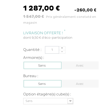
1 287,00 €
-260,00 €
1 547,00 €
Prix généralement constaté en
magasin
*
LIVRAISON OFFERTE !
dont
9,50 €
d'éco-participation
Quantité :
Armoire(s) :
Sans
Avec
Bureau :
Sans
Avec
Option étagère(s) cube(s) :
Sans