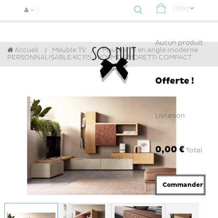
(
0
0
)
Navigat
bascule
Aucun produit
Accueil
Meuble TV
>
Meuble TV en angle moderne
PERSONNALISABLE KC115 - KOSMOS MORETTI COMPACT
Offerte !
Livraison
0,00 €
Total
Commander