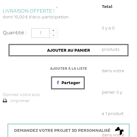
Total
*
LIVRAISON OFFERTE !
dont
15,00 €
d'éco-participation
Il y a
0
Quantité :
produits
AJOUTER AU PANIER
AJOUTER À LA LISTE
dans votre
Partager
panier.
Il y
Donnez votre avis
Imprimer
a 1 produit
DEMANDEZ VOTRE PROJET 3D PERSONNALISÉ
dans votre