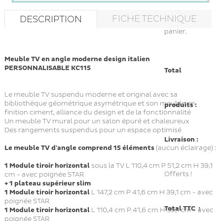
FICHE TECHNIQUE
DESCRIPTION
panier.
Meuble TV en angle moderne design italien
PERSONNALISABLE KC115
Total
Le meuble TV suspendu moderne et original avec sa
bibliothèque géométrique asymétrique et son meuble en
produits :
finition ciment, alliance du design et de la fonctionnalité
Un meuble TV mural pour un salon épuré et chaleureux
Des rangements suspendus pour un espace optimisé
Livraison :
Le meuble TV d'angle comprend 15 éléments
(aucun éclairage) :
1
Module tiroir horizontal
sous la TV L 110,4 cm P 51,2 cm H 39,1
Offerts !
cm
- avec poignée STAR
+ 1 plateau supérieur slim
1
Module tiroir horizontal
L 147,2 cm P 41,6 cm H 39,1 cm - avec
poignée STAR
Total TTC :
1
Module tiroir horizontal
L 110,4 cm P 41,6 cm H 39,1 cm - avec
poignée STAR