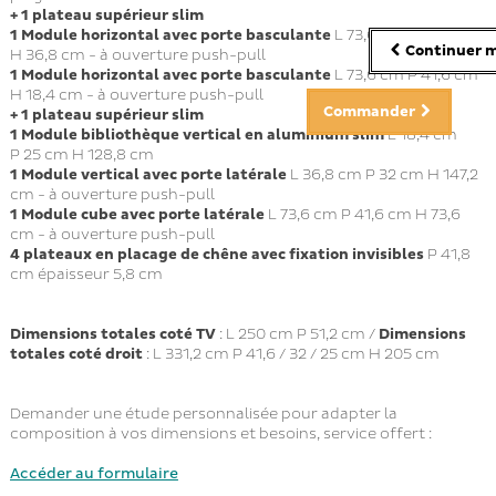
+ 1 plateau supérieur slim
1
Module horizontal
avec porte basculante
L 73,6 cm P 41,6 cm
Continuer m
H 36,8 cm
- à ouverture push-pull
1
Module horizontal
avec porte basculante
L 73,6 cm P 41,6 cm
H 18,4 cm
- à ouverture push-pull
Commander
+ 1 plateau supérieur slim
1
Module bibliothèque vertical en aluminium slim
L 18,4 cm
P 25 cm H 128,8 cm
1
Module vertical
avec porte latérale
L 36,8 cm P 32 cm H 147,2
cm
- à ouverture push-pull
1
Module cube
avec porte latérale
L 73,6 cm P 41,6 cm H 73,6
cm - à ouverture push-pull
4 plateaux en placage de chêne avec fixation invisibles
P 41,8
cm épaisseur 5,8 cm
Dimensions totales
coté TV
: L 250 cm P 51,2 cm /
Dimensions
totales
coté droit
: L 331,2 cm P 41,6 / 32 / 25 cm H 205 cm
Demander une étude personnalisée pour adapter la
composition à vos dimensions et besoins, service offert :
Accéder au formulaire