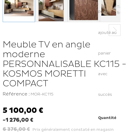
Produit
ajouté au
Meuble TV en angle
moderne
panier
PERSONNALISABLE KC115 -
KOSMOS MORETTI
avec
COMPACT
Référence :
MOR-KC115
succès
5 100,00 €
Quantité
-1 276,00 €
6 376,00 €
Prix généralement constaté en magasin