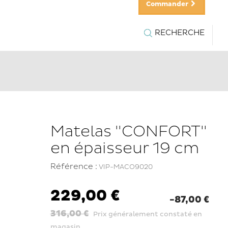
Commander
RECHERCHE
Matelas "CONFORT"
en épaisseur 19 cm
Référence :
VIP-MACO9020
229,00 €
-87,00 €
316,00 €
Prix généralement constaté en
magasin