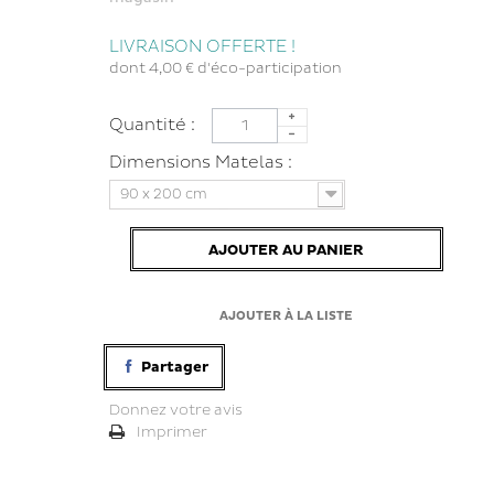
LIVRAISON OFFERTE !
dont
4,00 €
d'éco-participation
Quantité :
Dimensions Matelas :
90 x 200 cm
AJOUTER AU PANIER
AJOUTER À LA LISTE
Partager
Donnez votre avis
Imprimer