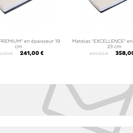
PREMIUM" en épaisseur 19
Matelas "EXCELLENCE" en
cm
23 cm
241,00 €
358,0
5,00 €
491,00 €