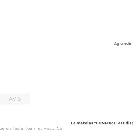
Agrandir 
AVIS
Le matelas "CONFORT" est disp
ué en Technifoam et Visco. Ce