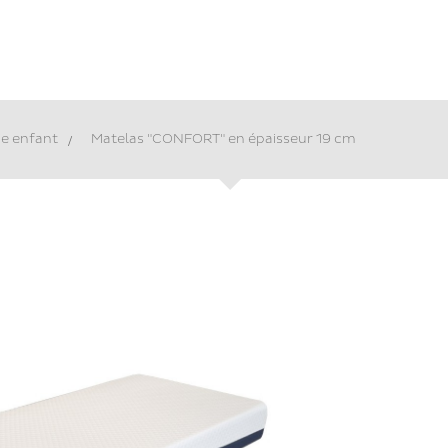
ie enfant
>
Matelas "CONFORT" en épaisseur 19 cm