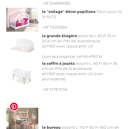
ref DARB9080
le "voilage" décor papillons
fleuri pour le
lit NICE
ref TX20064
la grande étagère
assortie L 65 P 25 H
21.4 cm en PIN de Scandinavie
et MDF avec laque anti-UV
(non jaunissante) ref KIHP6514
le coffre à jouets
assorti L 40 P 40 H 36
cm en PIN de Scandinavie
et MDF avec laque anti-UV (non
jaunissante)
ref KITB1014
le bureau
assorti L 110 P 60 H 160 cm en