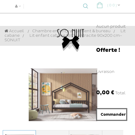
(
0
0
)
Navigat
bascule
Aucun produit
Accueil
Chambre enfant, rangement & bureau
>
Lit
cabane
>
Lit enfant cabane NICE antracite 90x200 cm-
SONUIT
Offerte !
Livraison
0,00 €
Total
Commander