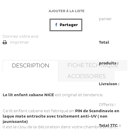
AJOUTER À LA LISTE
panier.
Partager
Donnez votre avis
Total
Imprimer
produits :
FICHE TECHNIQUE
DESCRIPTION
ACCESSOIRES
Livraison :
Le lit enfant cabane NICE
est original et tendance.
Offerts !
Ce lit enfant cabane est fabriqué en
PIN de Scandinavie
en
laque mate antracite avec traitement anti-UV ( non
jaunissante)
Total TTC :
Il est le clou de la décoration dans votre chambre enfant !