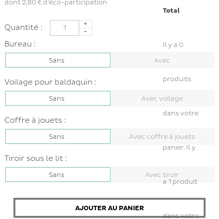
dont
2,80 €
d'éco-participation
Total
Quantité :
Bureau :
Il y a
0
Sans
Avec
produits
Voilage pour baldaquin :
Sans
Avec voilage
dans votre
Coffre à jouets :
Sans
Avec coffre à jouets
panier.
Il y
Tiroir sous le lit :
Sans
Avec tiroir
a 1 produit
AJOUTER AU PANIER
dans votre