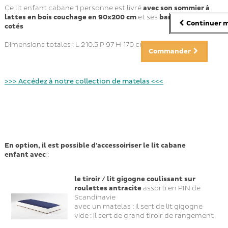
Ce lit enfant cabane 1 personne est livré
avec son sommier à
lattes en bois
couchage en 90x200 cm
et ses
barrières sur 3
Continuer m
cotés
Dimensions totales : L 210.5 P 97 H 170 cm
Commander
>>> Accédez à notre collection de matelas <<<
En option, il est possible d'accessoiriser le lit cabane
enfant avec
:
le tiroir / lit gigogne coulissant sur
roulettes antracite
assorti en PIN de
Scandinavie
avec un matelas : il sert de lit gigogne
vide : il sert de grand tiroir de rangement