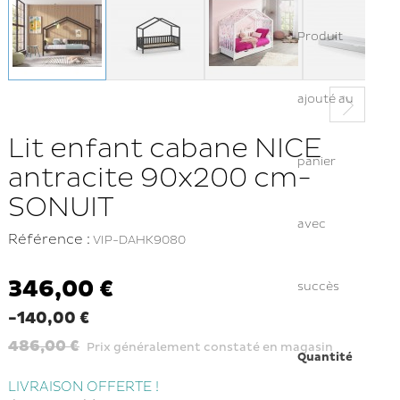
Produit
ajouté au
Lit enfant cabane NICE
panier
antracite 90x200 cm-
SONUIT
avec
Référence :
VIP-DAHK9080
346,00 €
succès
-140,00 €
486,00 €
Prix généralement constaté en magasin
Quantité
LIVRAISON OFFERTE !