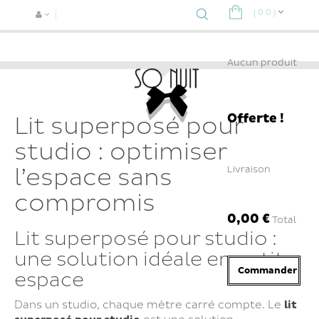
(
0
0
)
Navigat
bascule
Aucun produit
Offerte !
Lit superposé pour
studio : optimiser
l’espace sans
Livraison
compromis
0,00 €
Total
Lit superposé pour studio :
une solution idéale en petit
Commander
espace
Dans un studio, chaque mètre carré compte. Le
lit