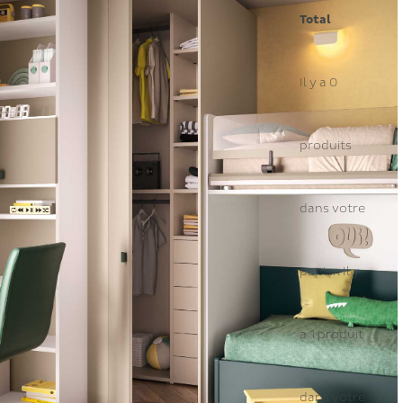
Total
Il y a
0
produits
dans votre
panier.
Il y
a 1 produit
dans votre