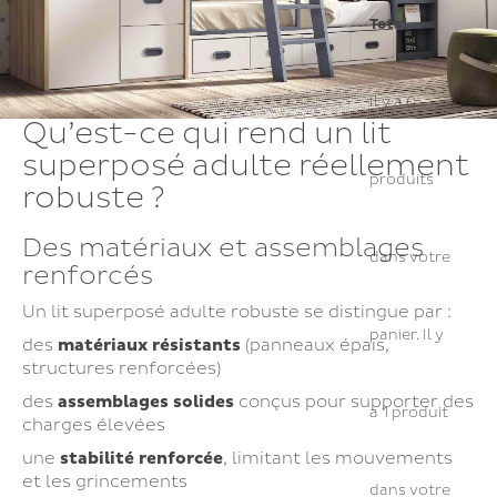
Total
Il y a
0
Qu’est-ce qui rend un lit
superposé adulte réellement
produits
robuste ?
Des matériaux et assemblages
dans votre
renforcés
Un lit superposé adulte robuste se distingue par :
panier.
Il y
des
matériaux résistants
(panneaux épais,
structures renforcées)
des
assemblages solides
conçus pour supporter des
a 1 produit
charges élevées
une
stabilité renforcée
, limitant les mouvements
et les grincements
dans votre