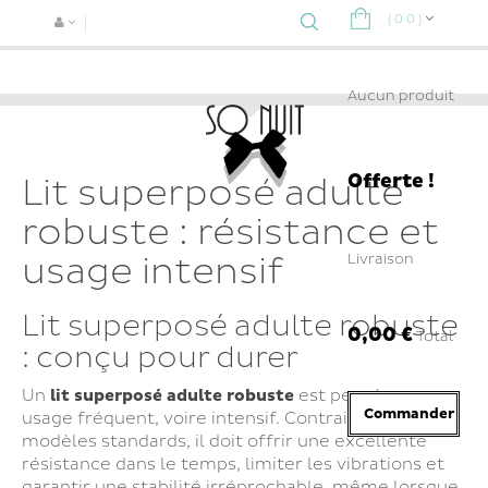
(
0
0
)
Navigat
bascule
Aucun produit
Offerte !
Lit superposé adulte
robuste : résistance et
usage intensif
Livraison
Lit superposé adulte robuste
0,00 €
Total
: conçu pour durer
Un
lit superposé adulte robuste
est pensé pour un
Commander
usage fréquent, voire intensif. Contrairement aux
modèles standards, il doit offrir une excellente
résistance dans le temps, limiter les vibrations et
garantir une stabilité irréprochable, même lorsque