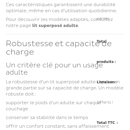
Ces caractéristiques garantissent une durabilité
optimale, même en cas d’utilisation quotidienne.
panier.
Pour découvrir les modèles adaptés, consultez
notre page
lit superposé adulte
.
Robustesse et capacité de
Total
charge
produits :
Un critère clé pour un usage
adulte
La robustesse d’un lit superposé adulte repose en
Livraison :
grande partie sur sa capacité de charge. Un modèle
robuste doit :
Offerts !
supporter le poids d’un adulte sur chaque
couchage
conserver sa stabilité dans le temps
Total TTC :
offrir un confort constant, sans affaissement