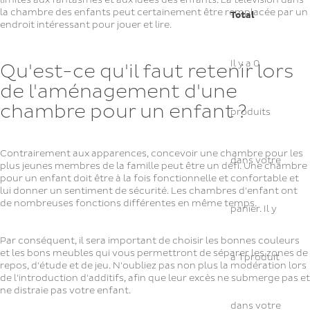
limites aux fantasmes et aux idées des enfants. La télévision dans
la chambre des enfants peut certainement être remplacée par un
Total
endroit intéressant pour jouer et lire.
Il y a
0
Qu'est-ce qu'il faut retenir lors
de l'aménagement d'une
chambre pour un enfant ?
produits
Contrairement aux apparences, concevoir une chambre pour les
dans votre
plus jeunes membres de la famille peut être un défi. Une chambre
pour un enfant doit être à la fois fonctionnelle et confortable et
lui donner un sentiment de sécurité. Les chambres d'enfant ont
de nombreuses fonctions différentes en même temps.
panier.
Il y
Par conséquent, il sera important de choisir les bonnes couleurs
et les bons meubles qui vous permettront de séparer les zones de
a 1 produit
repos, d'étude et de jeu. N'oubliez pas non plus la modération lors
de l'introduction d'additifs, afin que leur excès ne submerge pas et
ne distraie pas votre enfant.
dans votre