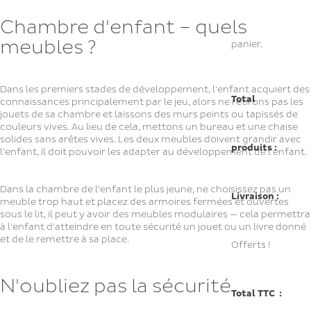
Chambre d'enfant – quels
meubles ?
panier.
Dans les premiers stades de développement, l'enfant acquiert des
Total
connaissances principalement par le jeu, alors ne retirons pas les
jouets de sa chambre et laissons des murs peints ou tapissés de
couleurs vives. Au lieu de cela, mettons un bureau et une chaise
solides sans arêtes vives. Les deux meubles doivent grandir avec
produits :
l'enfant, il doit pouvoir les adapter au développement de l'enfant.
Dans la chambre de l'enfant le plus jeune, ne choisissez pas un
Livraison :
meuble trop haut et placez des armoires fermées et ouvertes
sous le lit, il peut y avoir des meubles modulaires — cela permettra
à l'enfant d'atteindre en toute sécurité un jouet ou un livre donné
et de le remettre à sa place.
Offerts !
N'oubliez pas la sécurité
Total TTC :