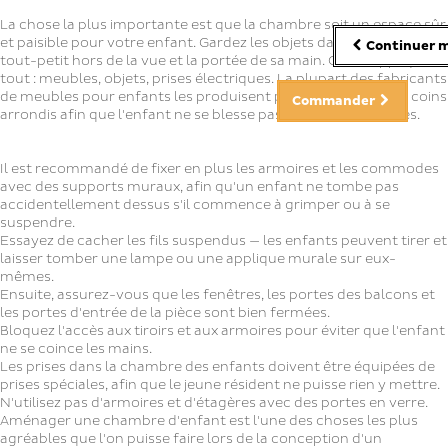
La chose la plus importante est que la chambre soit un espace sûr
et paisible pour votre enfant. Gardez les objets dangereux pour un
Continuer m
tout-petit hors de la vue et la portée de sa main. Cela s'applique à
tout : meubles, objets, prises électriques. La plupart des fabricants
de meubles pour enfants les produisent par défaut avec des coins
Commander
arrondis afin que l'enfant ne se blesse pas sur des arêtes vives.
Il est recommandé de fixer en plus les armoires et les commodes
avec des supports muraux, afin qu'un enfant ne tombe pas
accidentellement dessus s'il commence à grimper ou à se
suspendre.
Essayez de cacher les fils suspendus — les enfants peuvent tirer et
laisser tomber une lampe ou une applique murale sur eux-
mêmes.
Ensuite, assurez-vous que les fenêtres, les portes des balcons et
les portes d'entrée de la pièce sont bien fermées.
Bloquez l'accès aux tiroirs et aux armoires pour éviter que l'enfant
ne se coince les mains.
Les prises dans la chambre des enfants doivent être équipées de
prises spéciales, afin que le jeune résident ne puisse rien y mettre.
N'utilisez pas d'armoires et d'étagères avec des portes en verre.
Aménager une chambre d'enfant est l'une des choses les plus
agréables que l'on puisse faire lors de la conception d'un