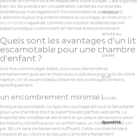
sacrifier le confort tout en respectant votre budget. Cela suppose
bien sûr de prendre en considération certaines contraintes
(esthétiques mais également fonctionnelles et qualitatives).
Produit
L'élément le plus important restant le couchage, le choix d'un
lit
escamotable
apparaît comme une solution évidente pas son
aspect pratique, notamment en termes d'encombrement.
ajouté au
Quels sont les avantages d'un lit
escamotable pour une chambre
panier
d'enfant ?
Une fois votre budget établi, vous vous demanderez
certainement quel est le choix le plus judicieux pour le lit de votre
avec
rejeton. Un lit escamotable présente des avantages certains,
spécifiquement :
un encombrement minimal !
succès
Puisque escamotable, ce type de couchage est tout à fait adapté
pour une chambre dont la superficie est parfois restreinte. La
majorité des modèles se déclinent en plusieurs dimensions selon
Quantité
les besoins, toutefois pour un enfant seul, un modèle de 190 cm
par 90 cm sera certainement suffisant. Cette contrainte liée à
l'espace et au volume du lieu peut ainsi être facilement