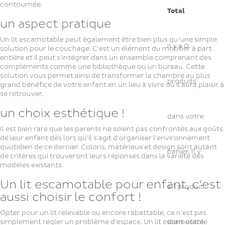
contournée.
Total
un aspect pratique
Un lit escamotable peut également être bien plus qu'une simple
Il y a
0
solution pour le couchage. C'est un élément du mobilier à part
entière et il peut s'intégrer dans un ensemble comprenant des
compléments comme une bibliothèque ou un bureau. Cette
solution vous permet ainsi de transformer la chambre au plus
produits
grand bénéfice de votre enfant en un lieu à vivre où il aura plaisir à
se retrouver.
un choix esthétique !
dans votre
Il est bien rare que les parents ne soient pas confrontés aux goûts
de leur enfant dès lors qu'il s'agit d'organiser l'environnement
quotidien de ce dernier. Coloris, matériaux et design sont autant
panier.
Il y
de critères qui trouveront leurs réponses dans la variété des
modèles existants.
Un lit escamotable pour enfant, c'est
a 1 produit
aussi choisir le confort !
Opter pour un lit relevable ou encore rabattable, ce n'est pas
simplement régler un problème d'espace. Un lit escamotable
dans votre