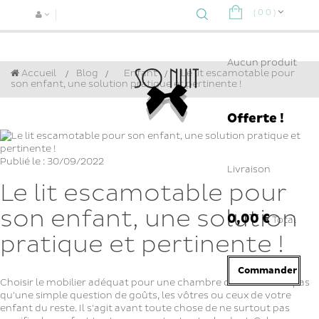
(
0
0
)
Navigat
bascule
Aucun produit
Accueil
Blog
>
Enfant
>
Le lit escamotable pour
son enfant, une solution pratique et pertinente !
Offerte !
Publié le : 30/09/2022
Livraison
Le lit escamotable pour
son enfant, une solution
0,00 €
Total
pratique et pertinente !
Commander
Choisir le mobilier adéquat pour une chambre d'enfant n'est pas
qu'une simple question de goûts, les vôtres ou ceux de votre
enfant du reste. Il s'agit avant toute chose de ne surtout pas