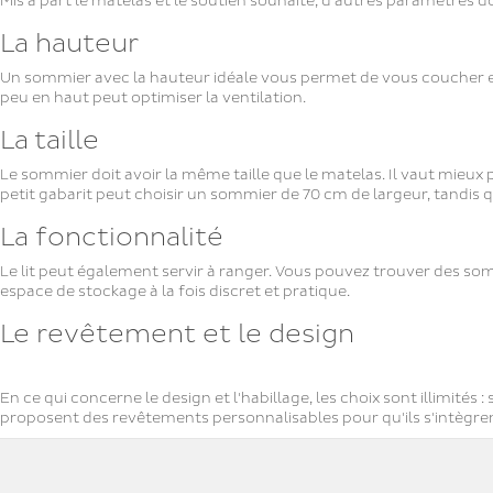
Mis à part le matelas et le soutien souhaité, d'autres paramètres 
La hauteur
Un sommier avec la hauteur idéale vous permet de vous coucher et 
peu en haut peut optimiser la ventilation.
La taille
Le sommier doit avoir la même taille que le matelas. Il vaut mie
petit gabarit peut choisir un sommier de 70 cm de largeur, tandis q
La fonctionnalité
Le lit peut également servir à ranger. Vous pouvez trouver des som
espace de stockage à la fois discret et pratique.
Le revêtement et le design
En ce qui concerne le design et l'habillage, les choix sont illimités
proposent des revêtements personnalisables pour qu'ils s'intègr