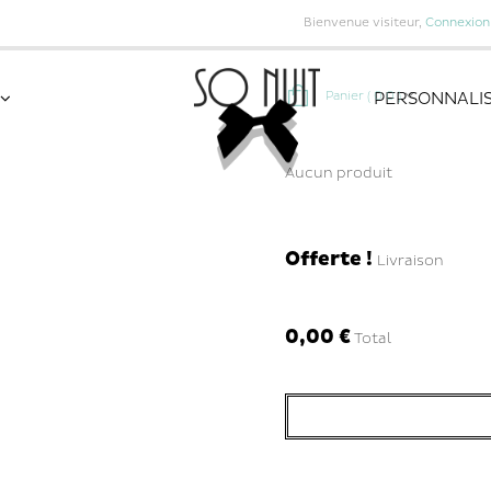
Bienvenue visiteur,
Connexion
PERSONNALIS
Panier
(
0
0
)
Aucun produit
Offerte !
Livraison
0,00 €
Total