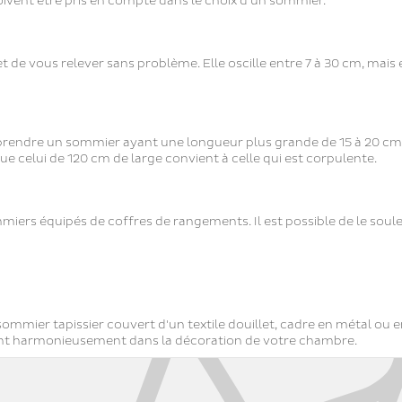
doivent être pris en compte dans le choix d'un sommier.
de vous relever sans problème. Elle oscille entre 7 à 30 cm, mais 
ux prendre un sommier ayant une longueur plus grande de 15 à 20 c
ue celui de 120 cm de large convient à celle qui est corpulente.
miers équipés de coffres de rangements. Il est possible de le soul
 : sommier tapissier couvert d'un textile douillet, cadre en métal ou 
ent harmonieusement dans la décoration de votre chambre.