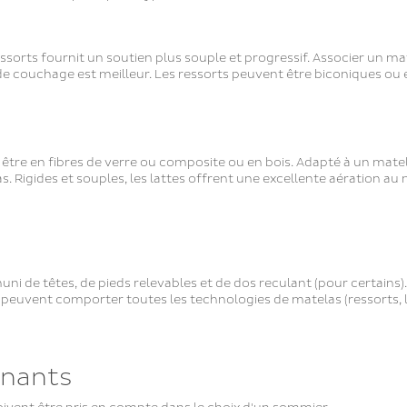
essorts fournit un soutien plus souple et progressif. Associer un m
de couchage est meilleur. Les ressorts peuvent être biconiques ou
 être en fibres de verre ou composite ou en bois. Adapté à un mate
s. Rigides et souples, les lattes offrent une excellente aération au
i de têtes, de pieds relevables et de dos reculant (pour certains).
 peuvent comporter toutes les technologies de matelas (ressorts, l
inants