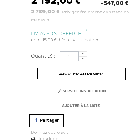
2 192,00 €
-547,00 €
2 739,00 €
Prix généralement constaté en
magasin
*
LIVRAISON OFFERTE !
dont
15,00 €
d'éco-participation
Quantité :
AJOUTER AU PANIER
SERVICE INSTALLATION
AJOUTER À LA LISTE
Partager
Donnez votre avis
Imprimer