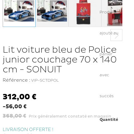
Produit
ajouté au
Lit voiture bleu de Police
panier
junior couchage 70 x 140
cm - SONUIT
avec
Référence :
VIP-SCTDPOL
312,00 €
succès
-56,00 €
368,00 €
Prix généralement constaté en magasin
Quantité
LIVRAISON OFFERTE !