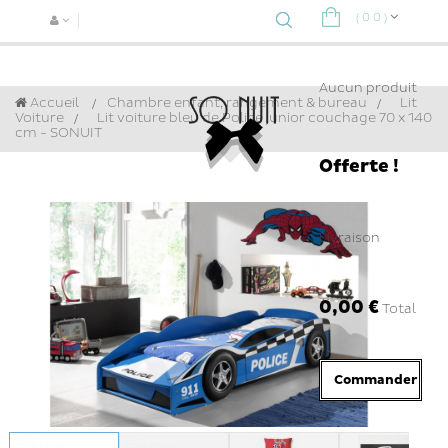
(
0
0
)
Navigat
bascule
Aucun produit
Accueil
Chambre enfant, rangement & bureau
>
Lit
Voiture
>
Lit voiture bleu de Police junior couchage 70 x 140
cm - SONUIT
Offerte !
Livraison
0,00 €
Total
Commander