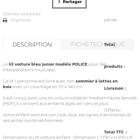
Partager
Donnez votre avis
panier.
Imprimer
FICHE TECHNIQUE
DESCRIPTION
Total
Le
lit voiture bleu junior modèle POLICE
pour des
produits :
interpellations musclées.
Ce lit 1 personne est livré avec son
sommier à lattes en
bois
avec un couchage en 70 x 140 cm.
Livraison :
il est conçu avec une structure solide en medium haute densité
(MDF), il convient aux enfants âgés de 1 ans et plus.
Offerts !
Votre enfant adorera son look racé, ses lignes tranchantes et
ses jantes surdimentionnées.
Total TTC :
Dimensions du lit voiture enfant : Dimension L 1730 x H 410 x P