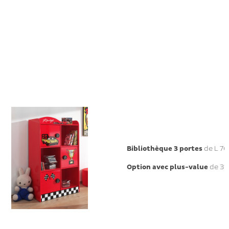
Bibliothèque 3 portes
de L 76
Option avec plus-value
de 31