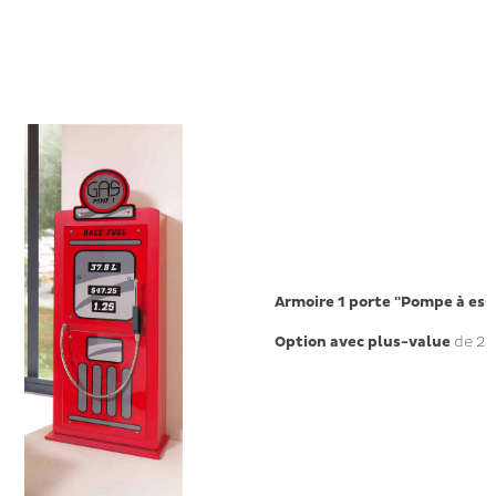
Armoire 1 porte "Pompe à es
Option avec plus-value
de 28