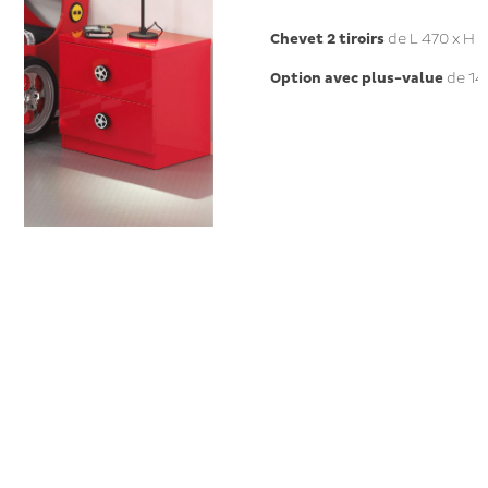
Chevet 2 tiroirs
de L 470 x H 
Option avec plus-value
de 1