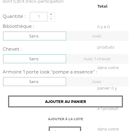
dont
5,30 €
d'éco-participation
Total
Quantité :
Bibliothèque :
Il y a
0
Sans
Avec
produits
Chevet :
Sans
Avec 1 chevet
dans votre
Armoire 1 porte look "pompe a essence" :
Sans
Avec
panier.
Il y
AJOUTER AU PANIER
a 1 produit
AJOUTER À LA LISTE
dans votre