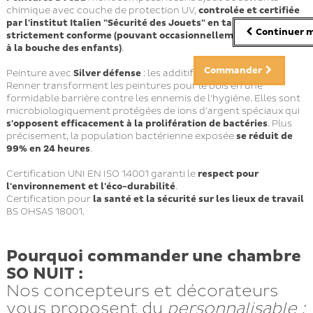
chimique avec couche de protection UV,
controlée et certifiée
par l'institut Italien "Sécurité des Jouets" en tant que
Continuer m
strictement conforme (pouvant occasionnellement être porté
à la bouche des enfants)
.
Commander
Peinture avec
Silver défense
: les additifs silver défense de
Renner transforment les peintures pour le bois en une
formidable barrière contre les ennemis de l'hygiène. Elles sont
microbiologiquement protégées de ions d'argent spéciaux qui
s'opposent efficacement à la prolifération de bactéries
. Plus
précisement, la population bactérienne exposée
se réduit de
99% en 24 heures
.
Certification UNI EN ISO 14001 garanti le
respect pour
l'environnement et l'éco-durabilité
.
Certification pour
la santé et la sécurité sur les lieux de travail
BS OHSAS 18001.
Pourquoi commander une chambre
SO NUIT :
Nos concepteurs et décorateurs
vous proposent du
personnalisable
: