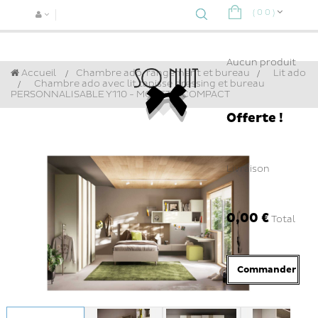
(
0
0
)
Navigat
bascule
Aucun produit
Accueil
Chambre ado, rangement et bureau
>
Lit ado
>
Chambre ado avec lit tapissé dressing et bureau
PERSONNALISABLE Y110 - MORETTI COMPACT
Offerte !
Livraison
0,00 €
Total
Commander