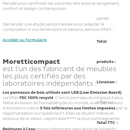
Pensée pour optimiser les volumes, elle associe rangement,
confort et design contemporain.
panier.
Demander une étude personnalisée pour adapter la
composition à vos dimensions et besoins, service offert :
Accéder au formulaire
Total
Moretticompact
produits :
est l'un des fabricant de meubles
les plus certifiés par des
laboratoires indépendants :
Livraison :
Les panneaux de bois utilisés sont LEB (Low Emission Board)
certifiés
FSC 100% recyclé
. C'est le panneau écologique à plus
Offerts !
faible émission de formaldéhyde du monde, avec des valeurs
d'émissions même
5 fois inférieures aux limites imposées
par la
règlementation européenne E1. Elles se situent même en
dessous de la valeur Japonnaise F**** la plus contraignante.
Total TTC :
Peintures à l'eau
monocomposant sans ajout de solvants