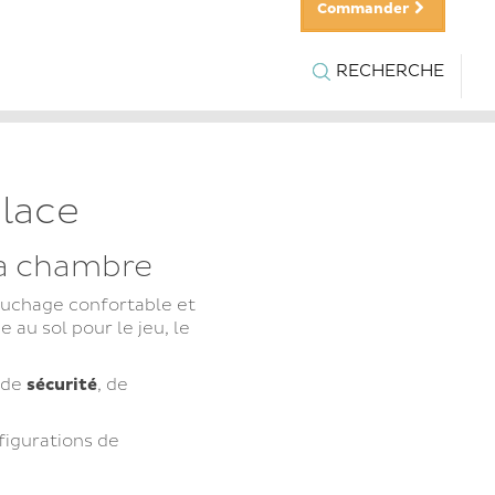
Commander
RECHERCHE
place
la chambre
ouchage confortable et
e au sol pour le jeu, le
 de
sécurité
, de
nfigurations de