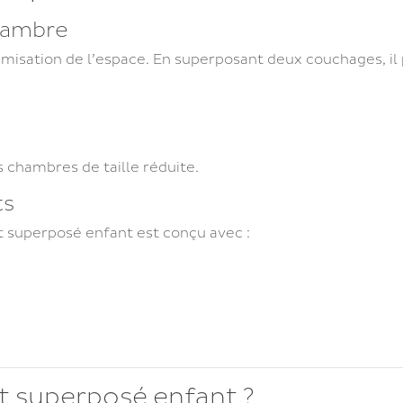
chambre
timisation de l’espace. En superposant deux couchages, il
 chambres de taille réduite.
ts
t superposé enfant est conçu avec :
lit superposé enfant ?