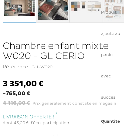
Produit
ajouté au
Chambre enfant mixte
W020 - GLICERIO
panier
Référence :
GLI-W020
avec
3 351,00 €
-765,00 €
succès
4 116,00 €
Prix généralement constaté en magasin
*
LIVRAISON OFFERTE !
Quantité
dont
45,00 €
d'éco-participation