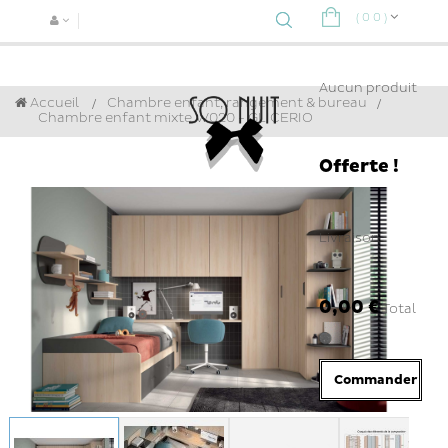
(
0
0
)
Navigat
bascule
Aucun produit
Accueil
Chambre enfant, rangement & bureau
>
Chambre enfant mixte W020 - GLICERIO
Offerte !
Livraison
0,00 €
Total
Commander