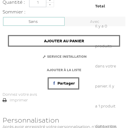
Quantité :
Total
Sommier :
Sans
Avec
Il y a
0
AJOUTER AU PANIER
produits
SERVICE INSTALLATION
dans votre
AJOUTER À LA LISTE
Partager
panier.
Il y
Donnez votre avis
Imprimer
a 1 produit
Personnalisation
dans votre
Après avoir enregistré votre personnalisation, n'oubliez pas