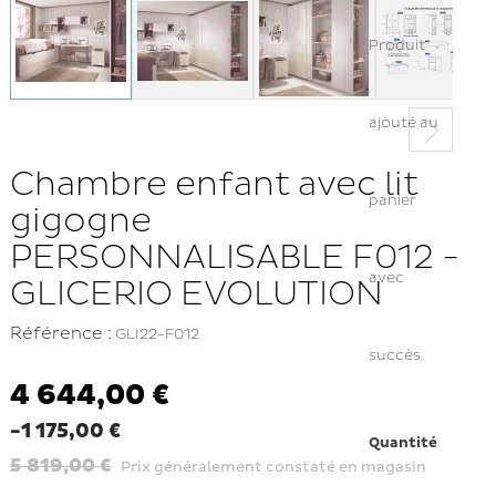
Produit
ajouté au
Chambre enfant avec lit
panier
gigogne
PERSONNALISABLE F012 -
avec
GLICERIO EVOLUTION
Référence :
GLI22-F012
succès
4 644,00 €
-1 175,00 €
Quantité
5 819,00 €
Prix généralement constaté en magasin