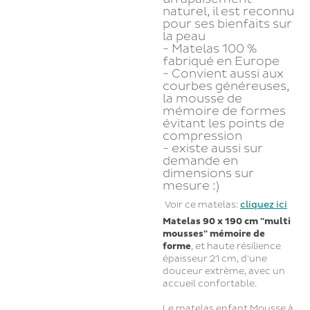
naturel, il est reconnu
pour ses bienfaits sur
la peau
- Matelas 100 %
fabriqué en Europe
- Convient aussi aux
courbes généreuses,
la mousse de
mémoire de formes
évitant les points de
compression
- existe aussi sur
demande en
dimensions sur
mesure :)
Voir ce matelas:
cliquez ici
Matelas 90 x 190 cm "multi
mousses" mémoire de
forme
, et haute résilience
épaisseur 21 cm, d'une
douceur extrème, avec un
accueil confortable.
Le matelas enfant Mousse à