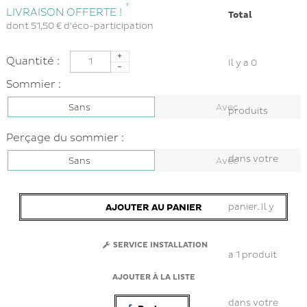
*
LIVRAISON OFFERTE !
Total
dont
51,50 €
d'éco-participation
Quantité :
Il y a
0
Sommier :
Sans
Avec
produits
Perçage du sommier :
dans votre
Sans
Avec
panier.
Il y
AJOUTER AU PANIER
SERVICE INSTALLATION
a 1 produit
AJOUTER À LA LISTE
dans votre