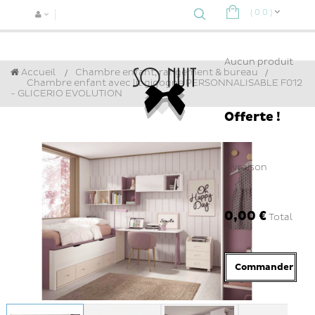
(
0
0
)
Navigat
bascule
Aucun produit
Accueil
Chambre enfant, rangement & bureau
>
Chambre enfant avec lit gigogne PERSONNALISABLE F012
- GLICERIO EVOLUTION
Offerte !
Livraison
0,00 €
Total
Commander