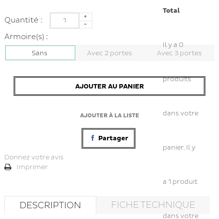
Total
Quantité :
Armoire(s) :
Il y a
0
Sans
Avec 2 portes
Avec 3 portes
produits
AJOUTER AU PANIER
dans votre
AJOUTER À LA LISTE
Partager
panier.
Il y
Donnez votre avis
Imprimer
a 1 produit
FICHE TECHNIQUE
DESCRIPTION
dans votre