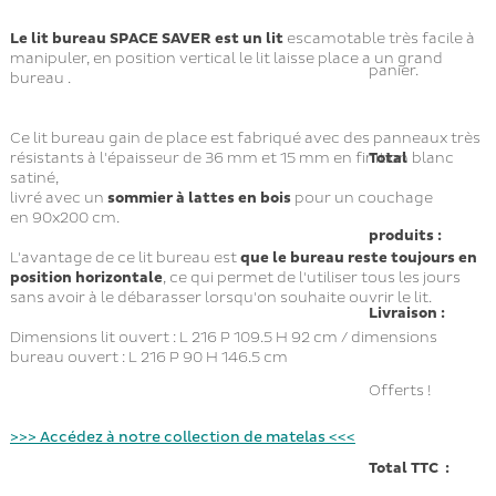
Le lit bureau SPACE SAVER est un lit
escamotable très facile à
manipuler, en position vertical le lit laisse place a un grand
panier.
bureau .
Ce lit bureau gain de place est fabriqué avec des panneaux très
Total
résistants à l'épaisseur de 36 mm et 15 mm en finition blanc
satiné,
livré avec un
sommier à lattes en bois
pour un couchage
en 90x200 cm.
produits :
L'avantage de ce lit bureau est
que le bureau reste toujours en
position horizontale
, ce qui permet de l'utiliser tous les jours
sans avoir à le débarasser lorsqu'on souhaite ouvrir le lit.
Livraison :
Dimensions lit ouvert : L 216 P 109.5 H 92 cm / dimensions
bureau ouvert : L 216 P 90 H 146.5 cm
Offerts !
>>> Accédez à notre collection de matelas <<<
Total TTC :