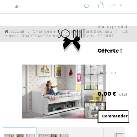
(
0
0
)
Navigat
bascule
Aucun produit
Accueil
Chambre enfant, rangement & bureau
>
Lit
bureau SPACE SAVER couchage 90x200 cm - SONUIT
Offerte !
Livraison
0,00 €
Total
Commander