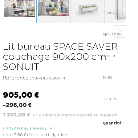
Produit
ajouté au
Lit bureau SPACE SAVER
couchage 90x200 cm -
panier
SONUIT
avec
Référence :
VIP-DEHSZ6014
905,00 €
succès
-296,00 €
1 201,00 €
Prix généralement constaté en magasin
Quantité
LIVRAISON OFFERTE !
dont
3,60 €
d'éco-participation