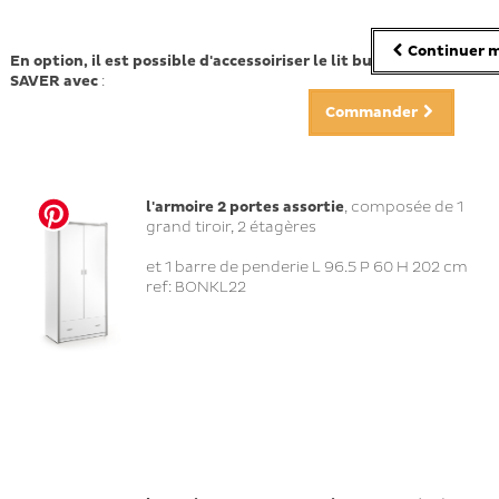
Continuer m
En option, il est possible d'accessoiriser le
lit bureau SPACE
SAVER
avec
:
Commander
l'armoire 2 portes assortie
, composée de 1
grand tiroir, 2 étagères
et 1 barre de penderie L 96.5 P 60 H 202 cm
ref: BONKL22